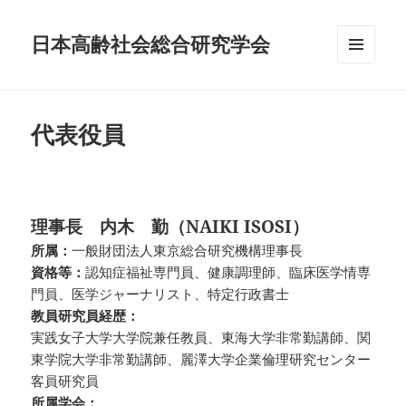
日本高齢社会総合研究学会
メニュ
ーとウ
ィジェ
ット
代表役員
理事長
内木 勤（NAIKI ISOSI）
所属：
一般財団法人東京総合研究機構理事長
資格等：
認知症福祉専門員、健康調理師、臨床医学情専
門員、医学ジャーナリスト、特定行政書士
教員研究員経歴：
実践女子大学大学院兼任教員、東海大学非常勤講師、関
東学院大学非常勤講師、麗澤大学企業倫理研究センター
客員研究員
所属学会：